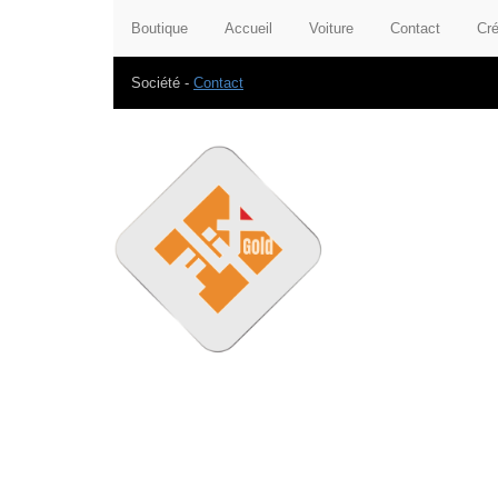
Boutique
Accueil
Voiture
Contact
Cré
Société -
Contact