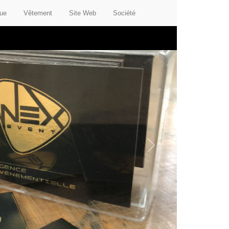
que
Vêtement
Site Web
Société
Next