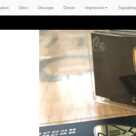
ation
Déco
Découpe
Dorure
Impression
Signaléti
Previous